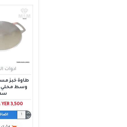
ادوات ا
طاوة خبز م
سم
YER 3,500 ﷼ يمني
اضاف