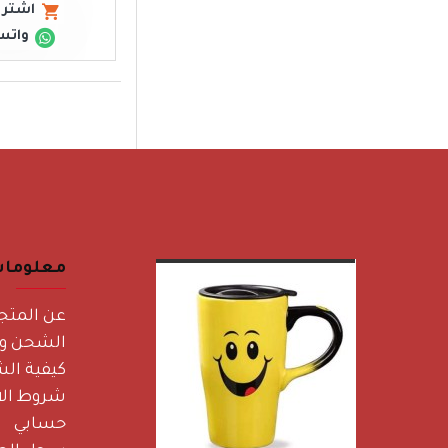
اشتري
واتس
معلوما
عن المتج
الشحن وا
كيفية الش
شروط الا
حسابي