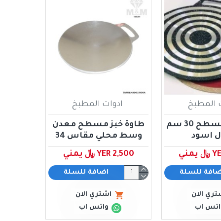
 المطبخ
ادوات المطبخ
طاوة خبز مسطح 30 سم
طاوة خبز مسطح معدن
ل اسود
وسط محلي مقاس 34
مني
YER 2,500 ﷼ يمني
ضافة للسلة
اضافة للسلة
تري الان
اشتري الان
اتس اب
واتس اب