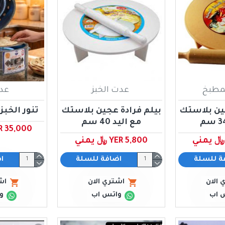
لمطبخ
عدت الخبز
عدة
جين بلاستك
بيلم فرادة عجين بلاستك
تنور الخبز 
مع اليد 40 سم
YER 35,000 ﷼ 
YER 5,800 ﷼ يمني
ة للسلة
اضافة للسلة
ا
 الان
اشتري الان
اش
 اب
واتس اب
و