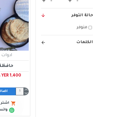
حالة التوفر
متوفر
الكلمات
ادوات ا
حافظة 
YER 1,400 ﷼ يمني
اضاف
اشتري
واتس