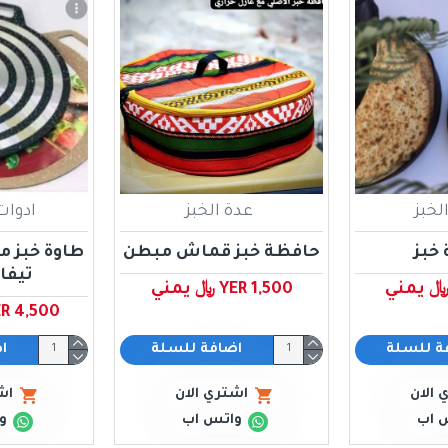
لخبز
عدة الخبز
ادوات
خبز
حافظة خبز قماش مبطن
تيفا
YER 1,500 ﷼ يمني
YER 4,500 ﷼ ي
ة للسلة
اضافة للسلة
ا
 الان
اشتري الان
اش
 اب
واتس اب
و