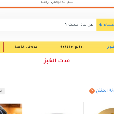
بسم الله الرحمن الرحيـــم
اقسام
يز
روائع منزلية
عروض خاصة
عدت الخبز
نة المنتج
0
ال