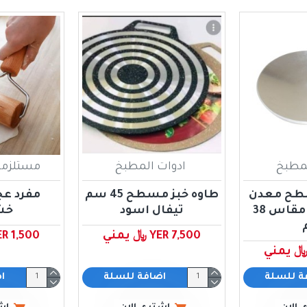
لمطبخ
ادوات المطبخ
مستلزما
سطح معدن
طاوه خبز مسطح 45 سم
مفرد عج
وسط محلي مقاس 38
تيفال اسود
خشب
YER 7,500 ﷼ يمني
YER 1,500 ﷼ ي
ة للسلة
اضافة للسلة
ا