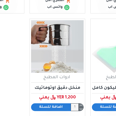
 الان
اشتري الان
اش
 اب
واتس اب
و
لطبخ
ادوات المطبخ
يكون كامل
منخل دقيق اوتوماتيك
YER 1,200 ﷼ يمني
ة للسلة
اضافة للسلة