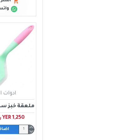
اشتري
واتس
ادوات ا
ملعقة خبز سل
YER 1,250 ﷼ يمني
اضاف