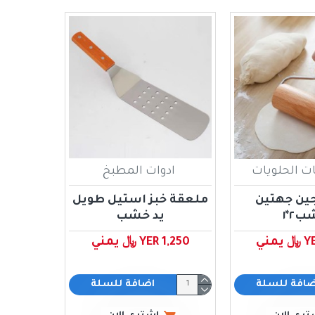
ت الحلويات
ادوات المطبخ
ين جهتين
ملعقة خبز استيل طويل
٢*١
يد خشب
مني
YER 1,250 ﷼ يمني
ضافة للسلة
اضافة للسلة