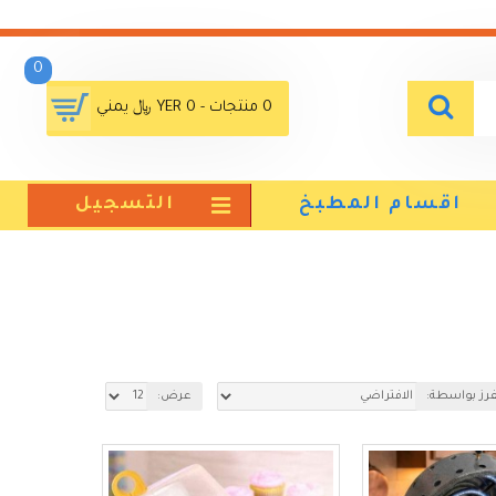
0
0 منتجات - YER 0 ﷼ يمني
اقسام المطبخ
التسجيل
فرز بواسطة:
عرض: