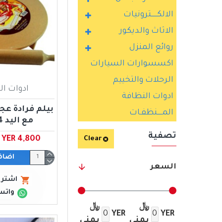
الالكــــــترونيات
الاثاث والديكور
روائع المنزل
اكسسوارات السيارات
الرحلات والتخييم
ادوات ا
ادوات النظافة
بيلم فرادة ع
المـــــنظفـات
مع اليد 34 سم
تصفية
YER 4,800 ﷼ يمني
Clear
اضاف
السعر
اشتري
واتس
﷼
﷼
YER
YER
يمني
يمني