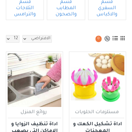
قسم
قسم
قسم
السفري
المطايب
الثلاجات
والاكياس
والصحون
والترامس
0
مستلزمات الحلويات
روائع المنزل
اداة تشكيل الكعك و
اداة تنظيف الزوايا و
المعجنات
الاماكن التي يصعب