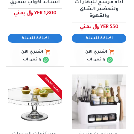
اداة مرشح للبهارات
استاند اكواب سفري
ولتحضير الشاي
YER 1,800 ﷼ يمني
والقهوة
YER 550 ﷼ يمني
اضافة للسلة
اضافة للسلة
اشتري الان
اشتري الان
واتس اب
واتس اب
نفذت الكمية