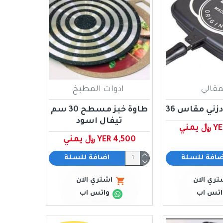
مقالي
ادوات المطبخ
زني مقاس 36
طاوة خبز مسطح 30 سم
تيفال اسود
يمني
YER 4,500 ﷼ يمني
ضافة للسلة
اضافة للسلة
تري الان
اشتري الان
اتس اب
واتس اب