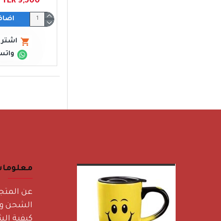
YER 9,500 ﷼ يمني
اضاف
اشتري
واتس
معلوما
عن المتج
الشحن وا
كيفية الش