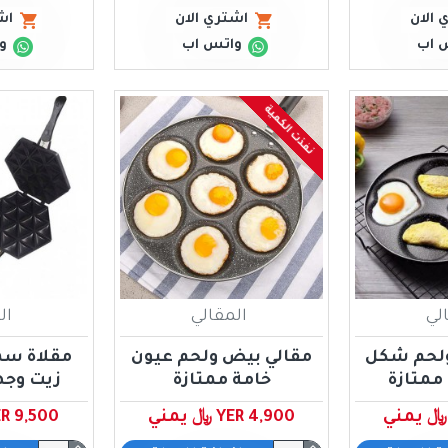
 الان
اشتري الان
اش
 اب
واتس اب
و
نفذت الكمية
لي
المقالي
ال
ولحم شكل
مقالي بيض ولحم عيون
مقلاة سم
ممتازة
خامة ممتازة
زيت وجهين 
YER 4,900 ﷼ يمني
YER 9,500 ﷼ ي