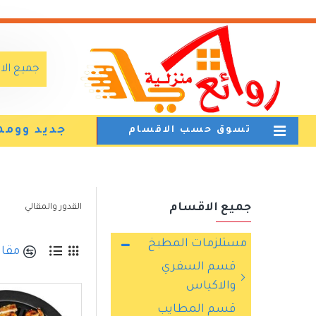
جميع ال
جديد وومم
تسوق حسب الاقسام
جميع الاقسام
القدور والمقالي
مستلزمات المطبخ
مقار
قسم السفري
والاكياس
قسم المطايب