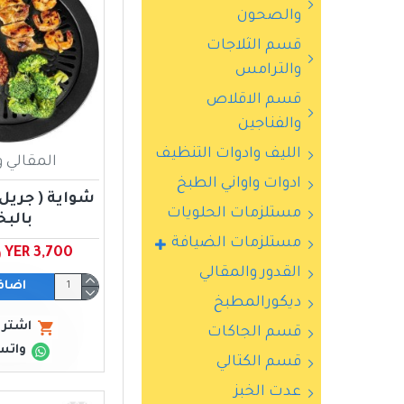
والصحون
قسم الثلاجات
والترامس
قسم الاقلاص
والفناجين
الليف وادوات التنظيف
المقالي و
ادوات واواني الطبخ
شواية ( جريل ا
مستلزمات الحلويات
بالبخ
مستلزمات الضيافة
YER 3,700 ﷼ يمني
القدور والمقالي
اضاف
ديكورالمطبخ
اشتري
قسم الجاكات
واتس
قسم الكتالي
عدت الخبز