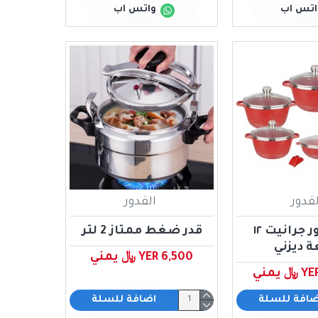
اتس اب
واتس اب
لقدور
القدور
طقم قدور جرانيت ١٢
قدر ضغط ممتاز 2 لتر
 ديزني
YER 6,500 ﷼ يمني
يمني
ضافة للسلة
اضافة للسلة