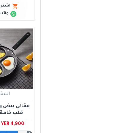
اشتري
واتس
المقا
مقالي بيض 
قلب خامة 
YER 4,900 ﷼ يمني