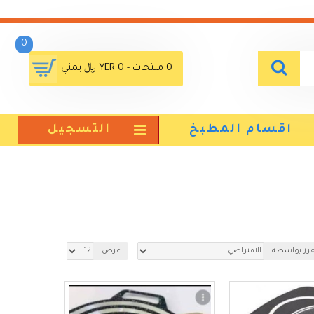
0
0 منتجات - YER 0 ﷼ يمني
اقسام المطبخ
التسجيل
فرز بواسطة:
عرض: