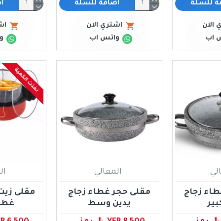
ة للسلة
اضافة للسلة
ا
 الان
اشتري الان
اش
 اب
واتس اب
و
نفذت الكمية
لي
المقالي
ال
طاء زجاج
مقلى حجر غطاء زجاج
مقلى زيت
بير
يدين وسط
غطاء