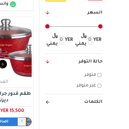
واتس
السعر
﷼
﷼
YER
YER
يمني
يمني
حالة التوفر
متوفر
القد
غير متوفر
ديزن
الكلمات
YER 15,500 ﷼ يمني
اضاف