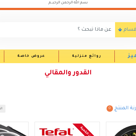
بسم الله الرحمن الرحيـــم
اقسام
يز
روائع منزلية
عروض خاصة
القدور والمقالي
نة المنتج
0
ال
نفذت الكمية