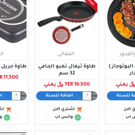
القدور
المقالي
ال
لبوتوجاز )
طاوة تيفال تمبو الجافي
طاوة جريل د
ار
32 سم
YER 11,500 ﷼ 
YER 16,500 ﷼ يمني
ة للسلة
اضافة للسلة
ا
 الان
اشتري الان
اش
 اب
واتس اب
و