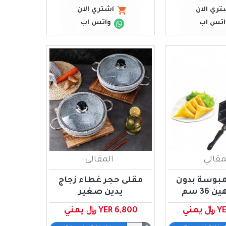
تري الان
اشتري الان
اتس اب
واتس اب
مقالي
المقالي
بوسة بدون
مقلى حجر غطاء زجاج
36 سم
يدين صغير
مني
YER 6,800 ﷼ يمني