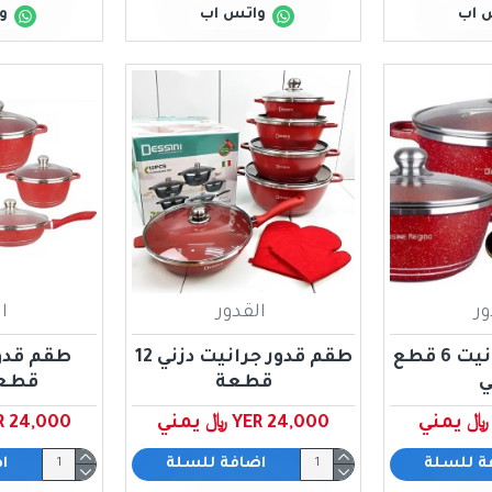
 اب
واتس اب
و
ور
القدور
ا
طقم قدور جرانيت 6 قطع
طقم قدور جرانيت دزني 12
ي
قطعة
قطعة
YER 24,000 ﷼ يمني
YER 24,000 ﷼ 
ة للسلة
اضافة للسلة
ا