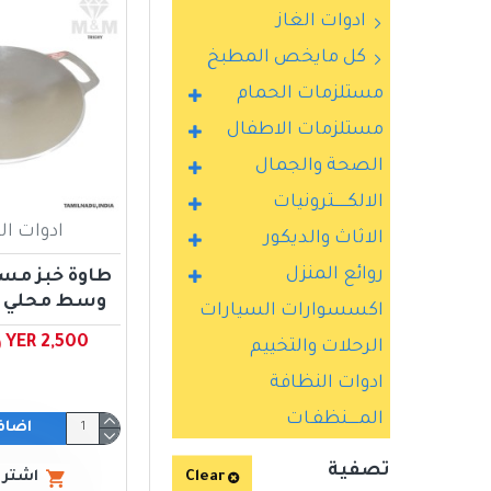
ادوات الغاز
كل مايخص المطبخ
مستلزمات الحمام
مستلزمات الاطفال
الصحة والجمال
الالكــــــترونيات
ادوات ا
الاثاث والديكور
روائع المنزل
طاوة خبز م
وسط محلي م
اكسسوارات السيارات
YER 2,500 ﷼ يمني
الرحلات والتخييم
ادوات النظافة
المـــــنظفـات
اضاف
تصفية
Clear
اشتري