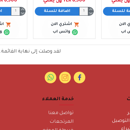
YER 8,500 ﷼ يمني
YER 6,500 ﷼ ي
ة للسلة
اضافة للسلة
ا
 الان
اشتري الان
اش
 اب
واتس اب
و
لقد وصلت إلى نهاية القائمة.
ت
خدمة العملاء
ر
تواصل معنا
لتوصيل
المرتجعات
راء