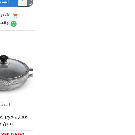
اضاف
اشتري
واتس
المقا
مقلى حجر غ
يدين ك