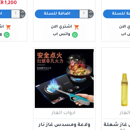
YER 1,200 ﷼ ي
ة للسلة
اضافة للسلة
ا
 الان
اشتري الان
اش
 اب
واتس اب
و
لغاز
ادوات الغاز
غاز شعلة
ولاعة ومسدس غاز نار