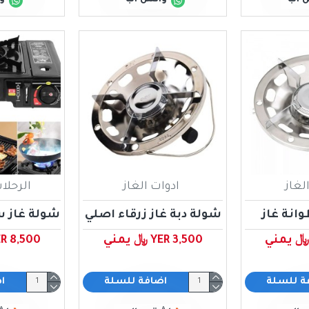
لغاز
ادوات الغاز
الرحلا
انة غاز
شولة دبة غاز زرقاء اصلي
شولة غاز س
YER 3,500 ﷼ يمني
YER 8,500 ﷼ ي
ة للسلة
اضافة للسلة
ا