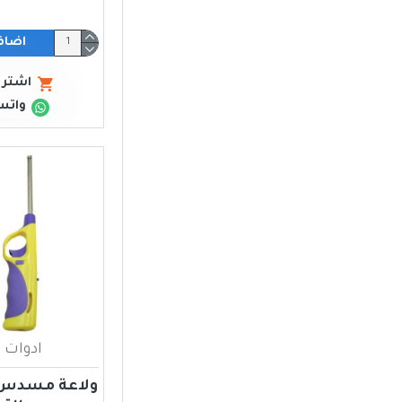
اضاف
اشتري
واتس
ادوات ا
ولاعة مسدس 