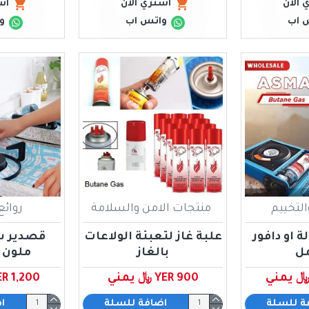
 الان
اشتري الان
اش
 اب
واتس اب
و
التخييم
منتجات الامن والسلامة
روائع
 او دافور
علبة غاز لتعبئة الولاعات
قصدير 
بالغاز
ملون 
YER 900 ﷼ يمني
YER 1,200 ﷼ ي
ة للسلة
اضافة للسلة
ا