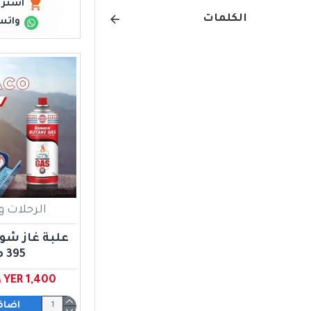
اشتري
الكلمات
واتس
الرحلات و
علبة غاز شولة
395 مل
YER 1,400 ﷼ يمني
اضاف