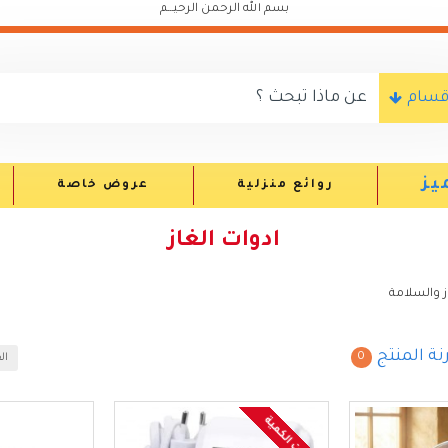
بسم الله الرحمن الرحيـــم
اقسام
يز
روائع منزلية
عروض خاصة
ادوات الغاز
 والسلامة
نة المنتج
0
ال
نفذت الكمية