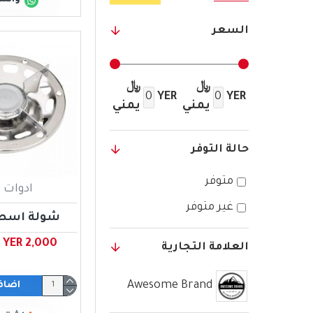
السعر
﷼
﷼
YER
YER
يمني
يمني
حالة التوفر
متوفر
ادوات ا
غير متوفر
شولة اسطو
YER 2,000 ﷼ يمني
العلامة التجارية
Awesome Brand
اضاف