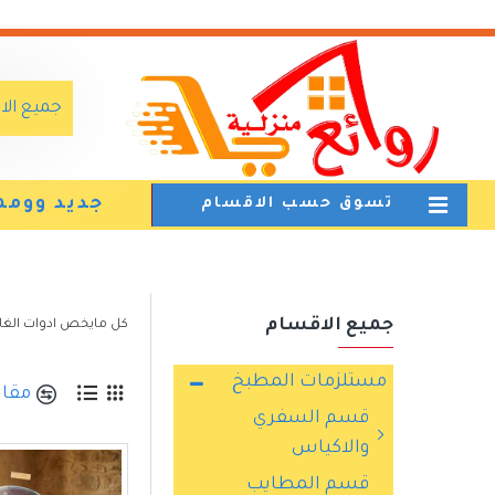
جميع ال
جديد وومم
تسوق حسب الاقسام
جميع الاقسام
كل مايخص ادوات الغاز
مستلزمات المطبخ
مقار
قسم السفري
والاكياس
قسم المطايب