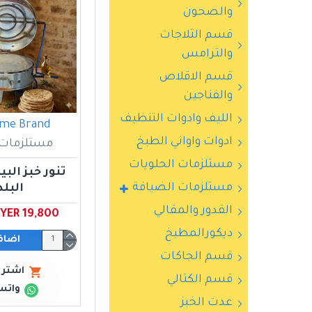
والصحون
قسم الثلاجات
والترامس
قسم الاقلاص
والفناجين
الليف وادوات التنظيف
me Brand
ادوات واواني الطبخ
مستلزمات 
مستلزمات الحلويات
تنور خبز الب
مستلزمات الضيافة
البل
القدور والمقالي
YER 19,800 ﷼ يمني
ديكورالمطبخ
اضاف
قسم الجاكات
اشتري
قسم الكتالي
واتس
عدت الخبز