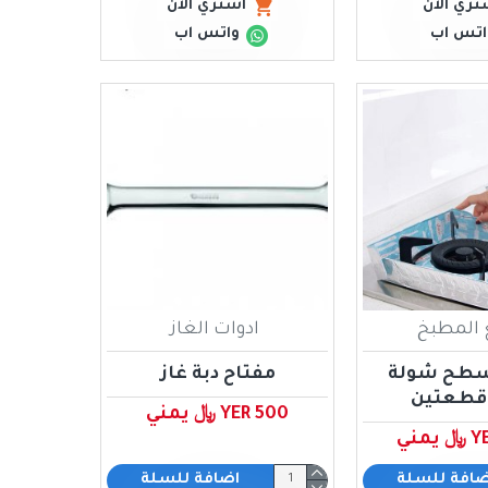
تري الان
اشتري الان
اتس اب
واتس اب
 المطبخ
ادوات الغاز
سطح شولة
مفتاح دبة غاز
قطعتين
YER 500 ﷼ يمني
مني
ضافة للسلة
اضافة للسلة