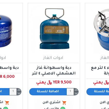
لغاز
ادوات الغاز
ادوا
دبة غاز زرقاء ٤ لتر مع
دبة واسطوانة غاز
دبة واسطوانة
لة
العشملي الاصلي ٤ لتر
YER 6,000 ﷼ ي
YER 9,500 ﷼ يمني
ة للسلة
اضافة للسلة
ا
 الان
اشتري الان
اش
 اب
واتس اب
و