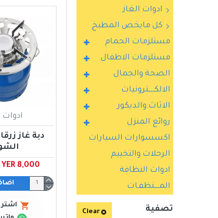
ادوات الغاز
كل مايخص المطبخ
مستلزمات الحمام
مستلزمات الاطفال
الصحة والجمال
الالكــــــترونيات
الاثاث والديكور
ادوات ا
روائع المنزل
اكسسوارات السيارات
الشو
الرحلات والتخييم
YER 8,000 ﷼ يمني
ادوات النظافة
اضاف
المـــــنظفـات
اشتري
تصفية
Clear
واتس