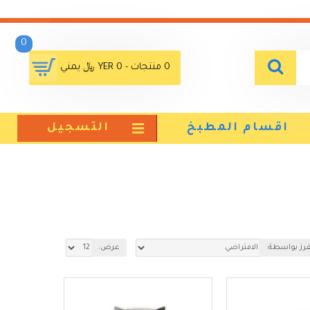
0
0 منتجات - YER 0 ﷼ يمني
اقسام المطبخ
التسجيل
فرز بواسطة:
عرض: