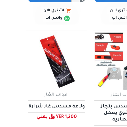
تري الان
اشتري الان
اتس اب
واتس اب
ت الغاز
ادوات الغاز
سدس بتجاز
ولاعة مسدس غاز شرارة
قوي يعمل
YER 1,200 ﷼ يمني
بطارية