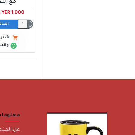
مع الت
YER 1,000 ﷼ يمني
اضاف
اشتري
واتس
معلوما
عن المتج