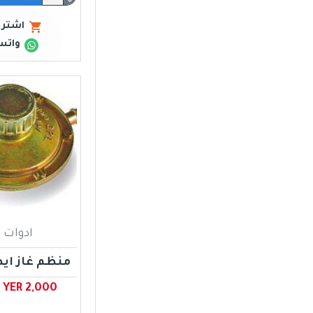
اشتري
واتس
ادوات ا
منظم غاز اي
YER 2,000 ﷼ يمني