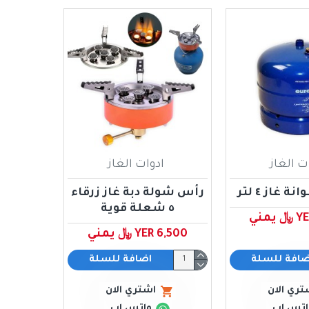
ت الغاز
ادوات الغاز
 غاز ٤ لتر
رأس شولة دبة غاز زرقاء
٥ شعلة قوية
مني
YER 6,500 ﷼ يمني
ضافة للسلة
اضافة للسلة
تري الان
اشتري الان
اتس اب
واتس اب