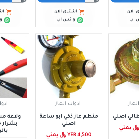
 الان
اشتري الان
اش
 اب
واتس اب
و
لغاز
ادوات الغاز
ادوا
طالي اصلي
منظم غاز ذكي ابو ساعة
ولاعة م
اصلي
بشرار 
بال
YER 4,500 ﷼ يمني