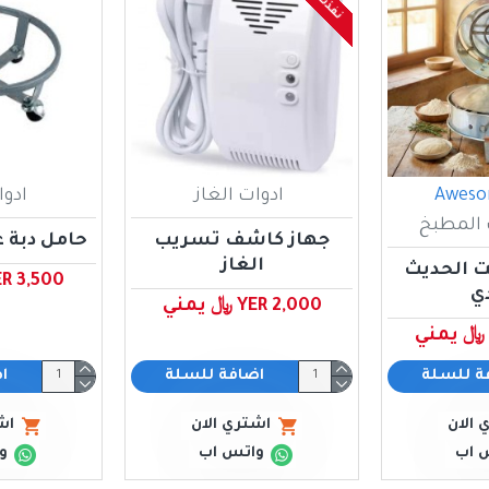
Aweso
ادوات الغاز
ادوا
المطبخ
جهاز كاشف تسريب
حامل دبة غ
الغاز
يت الحديث
YER 3,500 ﷼ ي
دي
YER 2,000 ﷼ يمني
ة للسلة
اضافة للسلة
ا
 الان
اشتري الان
اش
 اب
واتس اب
و