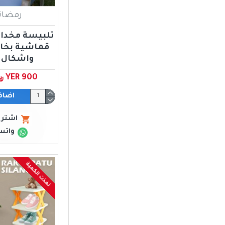
رمضان
تلبيسة مخدا
قماشية بخام
واشكال 
YER 900 ﷼ يمني
اضاف
اشتري
واتس
نفذت الكمية