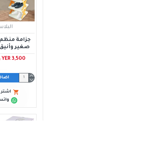
البلا
جزامة منظم 
صغير وأنيق ٥ طبقا
YER 3,500 ﷼ يمني
اضاف
اشتري
واتس