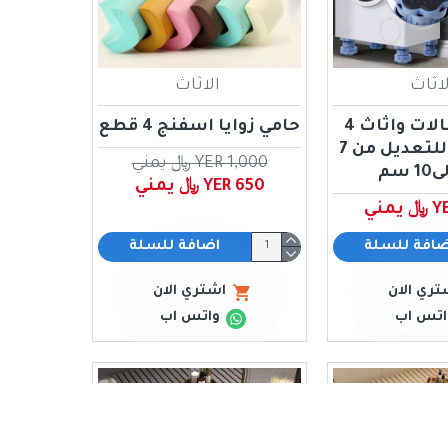
لاثاث
الاثاث
حامل غسالات واثاث 4
حامي زوايا اسفنج 4 قطع
قطع قابل للتعديل من 7
YER 1,000 ﷼ يمني
 سم
YER 650 ﷼ يمني
مني
ضافة للسلة
اضافة للسلة
تري الان
اشتري الان
اتس اب
واتس اب