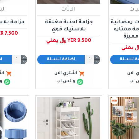
يات
الاثاث
الب
ت رمضانية
جزامة احذية مغلقة
جزامة بلاستيك
ة ممتازه
بلاستيك قوي
YER 7,500 ﷼ ي
مميزة
YER 9,500 ﷼ يمني
ة للسلة
اضافة للسلة
ا
 الان
اشتري الان
اش
 اب
واتس اب
و