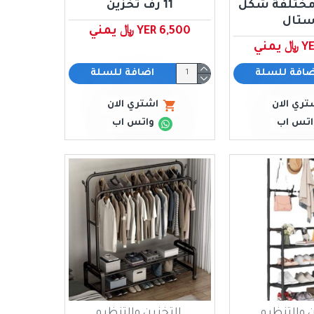
ان مختلفة شكل
11 رف تخزين
ستال
YER 6,500 ﷼ يمني
مني
ضافة للسلة
اضافة للسلة
تري الان
اشتري الان
اتس اب
واتس اب
ن والتنظيم
التخزين والتنظيم