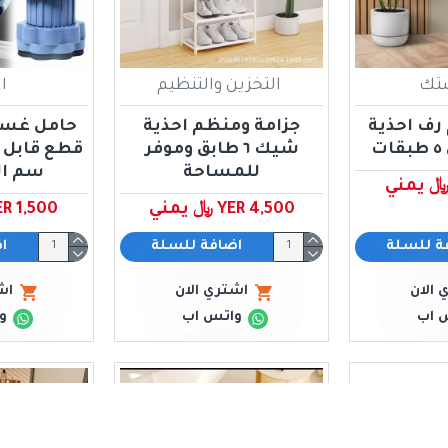
ستك
التخزين والتنظيم
ا
رف احذية
جزامة ومنظم احذية
ت
شيك ٦ طابق وموفر
للمساحة
سم الى10
YER 4,500 ﷼ يمني
YER 1,500 ﷼ ي
ة للسلة
اضافة للسلة
ا
 الان
اشتري الان
اش
 اب
واتس اب
و