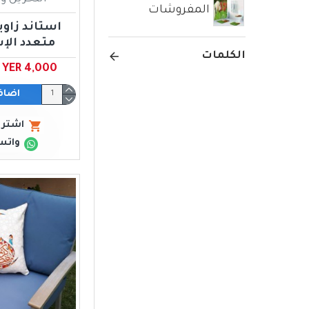
المفروشات
استاند زاو
متعدد الإ
الكلمات
YER 4,000 ﷼ يمني
اضاف
اشتري
واتس