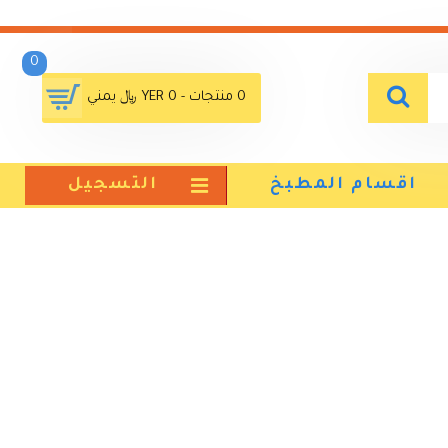
0
0 منتجات - YER 0 ﷼ يمني
اقسام المطبخ
التسجيل