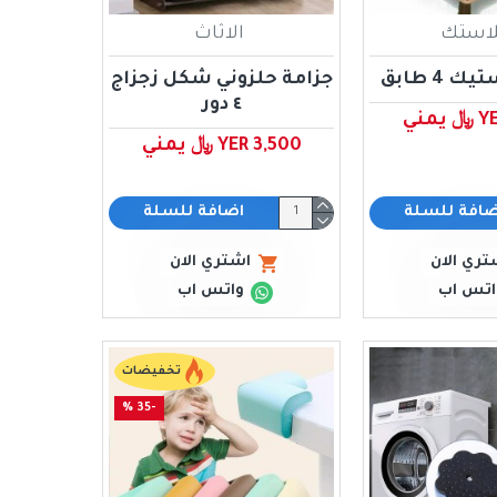
لاستك
الاثاث
 4 طابق
جزامة حلزوني شكل زجزاج
٤ دور
مني
YER 3,500 ﷼ يمني
ضافة للسلة
اضافة للسلة
تري الان
اشتري الان
اتس اب
واتس اب
تخفيضات
-35 %