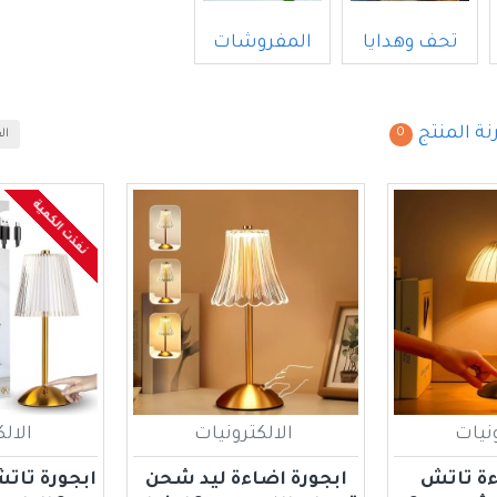
تحف وهدايا
المفروشات
نة المنتج
0
ال
نفذت الكمية
ونيات
الالكترونيات
الال
ءة تاتش
ابجورة اضاءة ليد شحن
ابجورة تا