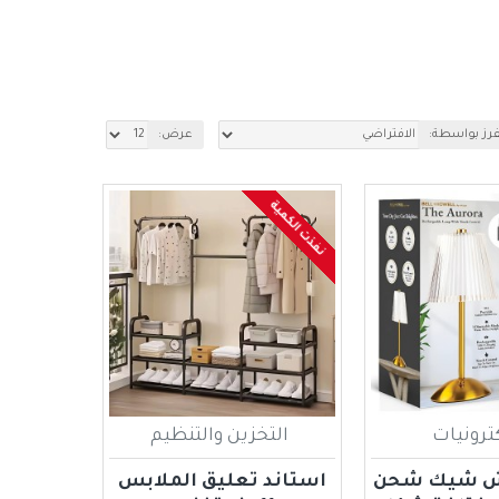
فرز بواسطة:
عرض:
نفذت الكمية
كترونيات
التخزين والتنظيم
تش شيك شحن
استاند تعليق الملابس