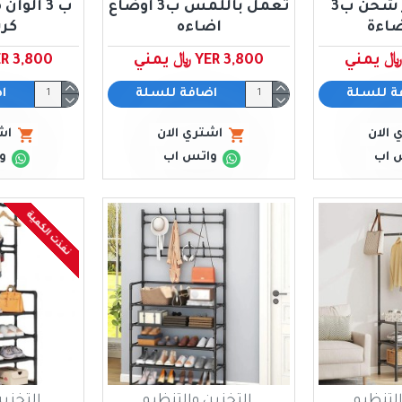
شكل الفطر شحن ب3
تعمل باللمس ب3 اوضاع
ب 3 الو
ضاءة
اضاءه
كر
YER 3,800 ﷼ يمني
YER 3,800 ﷼ ي
ة للسلة
اضافة للسلة
ا
 الان
اشتري الان
اش
 اب
واتس اب
و
نفذت الكمية
التنظيم
التخزين والتنظيم
التخزي