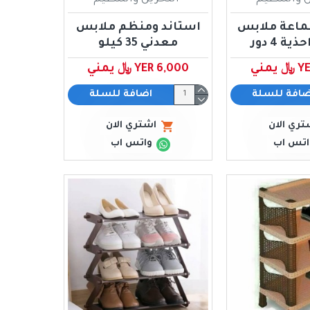
ماعة ملابس
استاند ومنظم ملابس
ة 4 دور
معدني 35 كيلو
مني
YER 6,000 ﷼ يمني
ضافة للسلة
اضافة للسلة
تري الان
اشتري الان
اتس اب
واتس اب