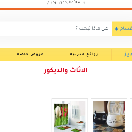
بسم الله الرحمن الرحيـــم
اقسام
يز
روائع منزلية
عروض خاصة
الاثاث والديكور