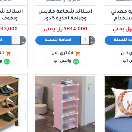
ية معدني
استاند شماعة ملابس
استاند ش
ستخدام
وجزامة احذية 5 دور
ورفوف احذي
YER 4,000 ﷼ يمني
YER 3,000 ﷼ ي
ة للسلة
اضافة للسلة
ا
 الان
اشتري الان
اش
 اب
واتس اب
و