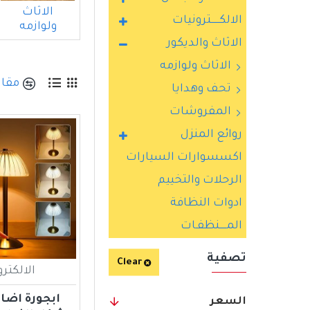
الاثاث
الالكــــــترونيات
ولوازمه
الاثاث والديكور
الاثاث ولوازمه
مقار
تحف وهدايا
المفروشات
روائع المنزل
اكسسوارات السيارات
الرحلات والتخييم
ادوات النظافة
المـــــنظفـات
تصفية
Clear
الالكتر
ابجورة اضا
السعر