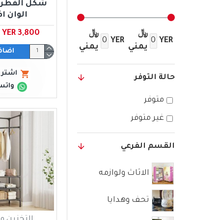
الوان ا
YER 3,800 ﷼ يمني
﷼
﷼
YER
YER
يمني
يمني
اضاف
اشتري
حالة التوفر
واتس
متوفر
غير متوفر
القسم الفرعي
الاثاث ولوازمه
تحف وهدايا
التخزين و