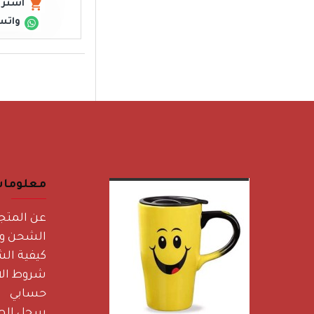
اشتري
واتس
معلوما
عن المتج
الشحن وا
كيفية الش
شروط الا
حسابي
سجل الط