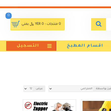
0
0 منتجات - YER 0 ﷼ يمني
اقسام المطبخ
التسجيل
فرز بواسطة:
عرض: