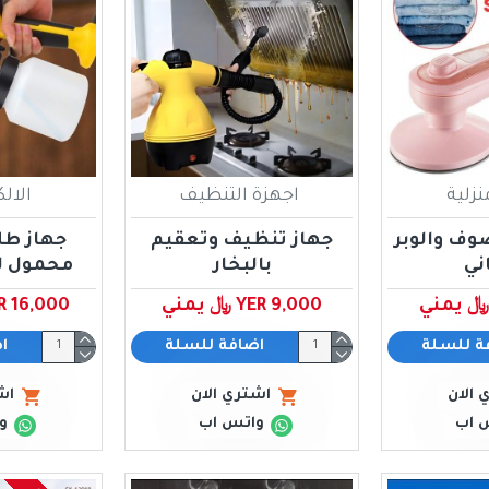
نزلية
اجهزة التنظيف
الال
صوف والوبر
جهاز تنظيف وتعقيم
جهاز طل
ني
بالبخار
محمول ل
YER 9,000 ﷼ يمني
YER 16,000 ﷼ 
ة للسلة
اضافة للسلة
ا
 الان
اشتري الان
اش
 اب
واتس اب
و