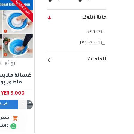
نفذت الكمية
حالة التوفر
متوفر
غير متوفر
الكلمات
روائع ا
غسالة ملاب
ماطور يو
YER 9,000 ﷼ يمني
اضاف
اشتري
واتس