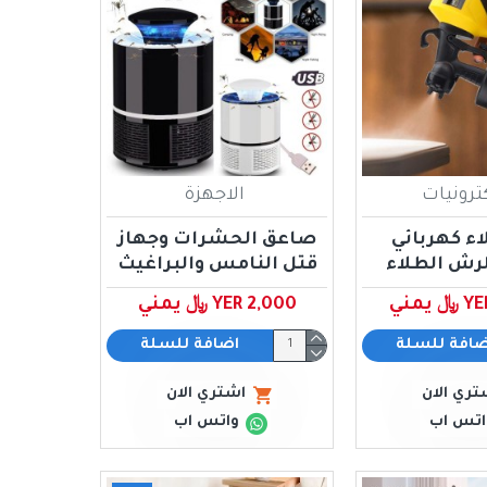
كترونيات
الاجهزة
اء كهربائي
صاعق الحشرات وجهاز
رش الطلاء
قتل النامس والبراغيث
يمني
YER 2,000 ﷼ يمني
ضافة للسلة
اضافة للسلة
تري الان
اشتري الان
اتس اب
واتس اب