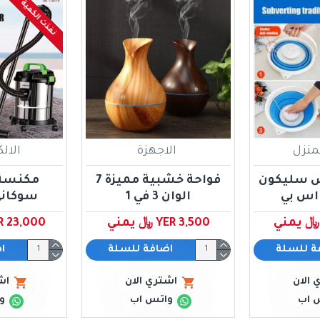
نفذت الكمية
لمنزل
الاجهزة
الال
س سليكون
فواحة خشبية مميزة 7
مكنسة 
 اس بي
الوان 3 في 1
سوكاني ٢٥٠٠ 
YER 3,500 ﷼ يمني
YER 23,000 ﷼ 
ة للسلة
اضافة للسلة
ا
 الان
اشتري الان
اش
 اب
واتس اب
و