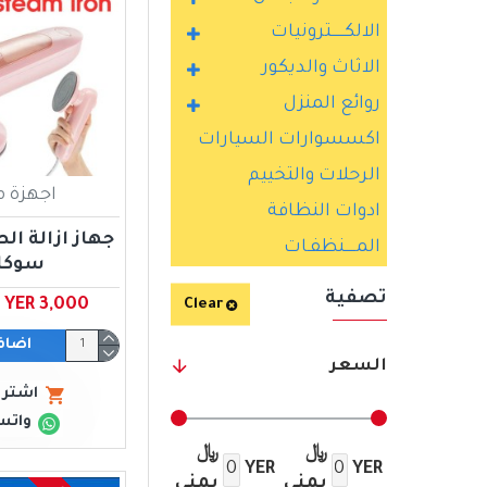
الالكــــــترونيات
الاثاث والديكور
روائع المنزل
اكسسوارات السيارات
الرحلات والتخييم
اجهزة م
ادوات النظافة
جهاز ازالة ال
المـــــنظفـات
سوكا
تصفية
YER 3,000 ﷼ يمني
Clear
اضاف
السعر
اشتري
واتس
﷼
﷼
YER
YER
يمني
يمني