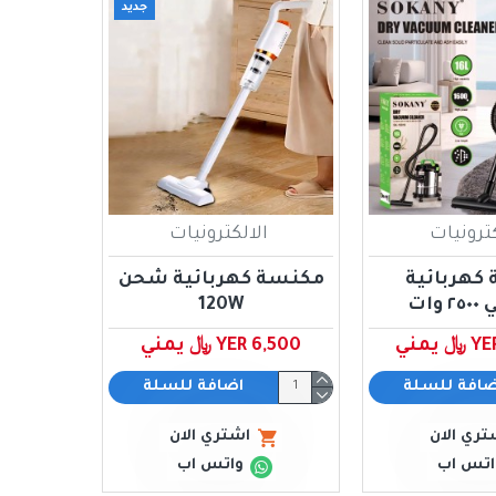
جديد
كترونيات
الالكترونيات
كهربائية
مكنسة كهربائية شحن
وات
120W
يمني
YER 6,500 ﷼ يمني
ضافة للسلة
اضافة للسلة
تري الان
اشتري الان
اتس اب
واتس اب