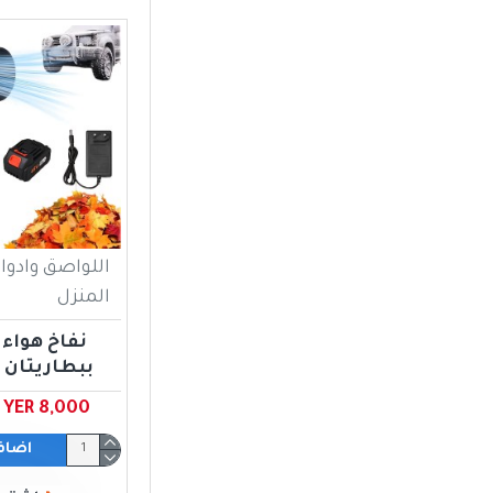
اللواصق وادوا
المنزل
نفاخ هواء
ببطاريتان 48 فولت
YER 8,000 ﷼ يمني
اضاف