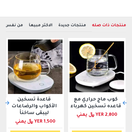
منتجات ذات صله
منتجات جديدة
الاكثر مبيعآ
من نفس ال
كوب ماج حراري مع
قاعدة تسخين
قاعده تسخين كهرباء
الأكواب والرضاعات
ليبقى ساخنأ
YER 2,800 ﷼ يمني
YER 1,500 ﷼ يمني