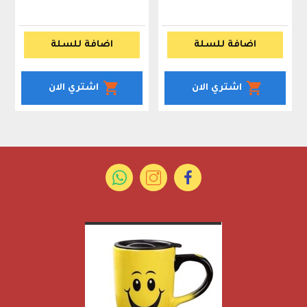
### **لا تفوت الفرصة! احجز الآن:**  
اضافة للسلة
اضافة للسلة
أو زوروا متجرنا : صنعاء، بيت بوس (جوار مركز الصخرة) .  
> "لمبة صغيرة تُحدث فرقًا كبيرًا: **راحة لطفلك، وهدوء للياليك!** "  
اشتري الان
اشتري الان
مزود بزر للتشغيل والاطفاء
احصل عليها الان ..