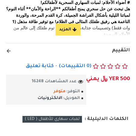
# أضواء الأحلام: لمبات السهاري السحرية لأطفالكم!  
هل تبحث عن حل سحري يمنح أطفالكم **الراحة والأمان** أثناء النوم؟ 
لمباتنا الليلية بأشكال الفراشة الجميلة، كرة القدم المرحة، والوردة 
الناعمة هي رفيق طفلك المثالي في الظلام! مع توفير طاقة مذهل (1 
وات فقط) وتصميمات جذابة، ستحوّل غرفة نوم طفلك إلى عالم من 
الأحلام السعيدة.  
###  **لماذا لمبات السهاري من اختياركم؟**.
التقييم
1. **أشكال ساحرة تناسب كل طفل:**  
   - **فراشة مضيئة:**  تخلق جوًا هادئًا يشبه الغابة السحرية، مثالي 
(0 التقييمات)
-
كتابة تعليق
للأطفال الحالمين.  
   - **كرة قدم متوهجة:**  تحبس أنفاس الصغار الرياضيين وتشجعهم 
YER 500 ﷼ يمني
عدد المشاهدات 16248
على النوم بشجاعة!  
   - **وردة ناعمة:** تبعث طاقة الحنان والطمأنينة، خاصة للفتيات 
التوفر:
متوفر
الصغيرات.  
الموديل:
الالكترونيات
2. **توفير كهربائي فائق:**  
   - تستهلك **1 وات فقط** ، مما يحافظ على فاتورة الكهرباء 
الكلمات الدليليلة :
لمبات سهاري للأطفال ( LED )
منخفضة دون التضليل بالدفء والجمال.  