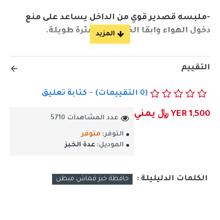
-ملبسه قصدير قوي من الداخل يساعد على منع
دخول الهواء وابقا الخبز طازج لفترة طويلة.
– مصممة بحجم مثالي لتخزين الخبز وحفظه طازجاً
التقييم
ورطباً لفترة أطول.
(0 التقييمات)
-
كتابة تعليق
- مبطن ماده تحفظ الحرارة وغير قابله للتأكل.
YER 1,500 ﷼ يمني
عدد المشاهدات 5710
- تساعد على ابقاء الخبز طازج ورطب مع هذه
التوفر:
متوفر
الحافظه يمكنك تخزين الخبز لاوقات.
الموديل:
عدة الخبز
احصل عليها الان .
الكلمات الدليليلة :
حافظة خبز قماش مبطن