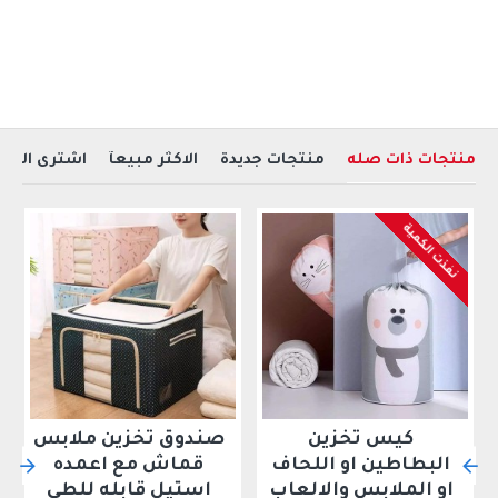
الاستالس وزوايا بلاستيكيه
المقاساااااااات :----
- االارتفاع :- (54سم )
- العرض :- (33سم )
- العمق :- (33سم )
منتجات ذات صله
منتجات جديدة
الاكثر مبيعآ
اشترى العمل
احصل عليها الان ..
نفذت الكمية
كيس تخزين
صندوق تخزين ملابس
البطاطين او اللحاف
قماش مع اعمده
او الملابس والالعاب
استيل قابله للطي