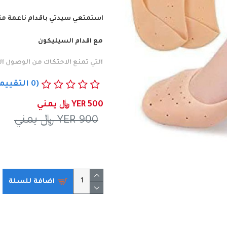
استمتعي سيدتي باقدام ناعمة مث
مع اقدام السيليكون
التي تمنع الاحتكاك من الوصول ال
(0 التقييمات)
وتحافظ على رطوبة اقدامك
YER 500 ﷼ يمني
لكي تمنع البشرة الجافة
و التشق
YER 900 ﷼ يمني
احصلي عليها الان ..
اضافة للسلة