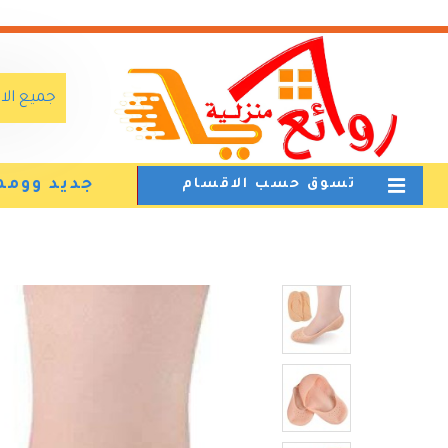
جميع ال
جديد وومم
تسوق حسب الاقسام