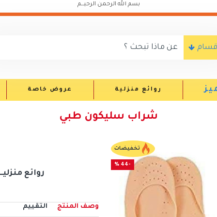
بسم الله الرحمن الرحيـــم
اقسام
يز
روائع منزلية
عروض خاصة
شراب سليكون طبي
تخفيضات
-44 %
روائع منزليــــــ
وصف المنتج
التقييم