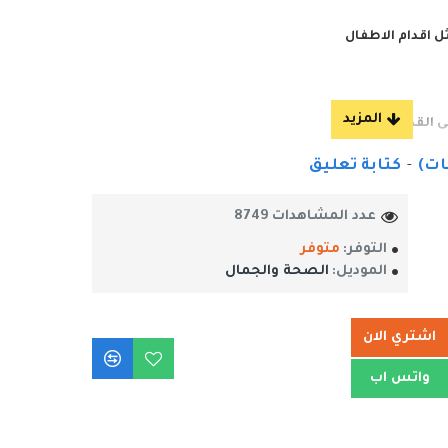
ل اقدام الاطفال
ى القدم
-
كتابة تعليق
قات البشعة
في قدمك
عدد المشاهدات 8749
التوفر:
متوفر
الموديل:
الصحة والجمال
اشتري الان
واتس اب