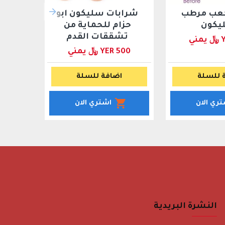
عب مرطب
شرابات سليكون ابو
يكون
حزام للحماية من
تشققات القدم
ي
YER 500 ﷼ يمني
 للسلة
اضافة للسلة
تري الان
اشتري الان
النشرة البريدية