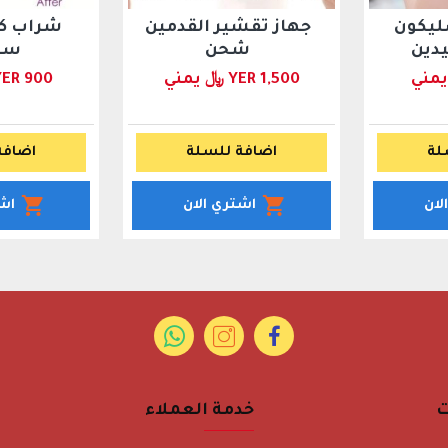
ليكون
جهاز تقشير القدمين
شراب ك
يدين
شحن
سل
YER 1,500 ﷼ يمني
YER 900 ﷼ يمن
لة
اضافة للسلة
اضافة
لان
اشتري الان
اش
ت
خدمة العملاء