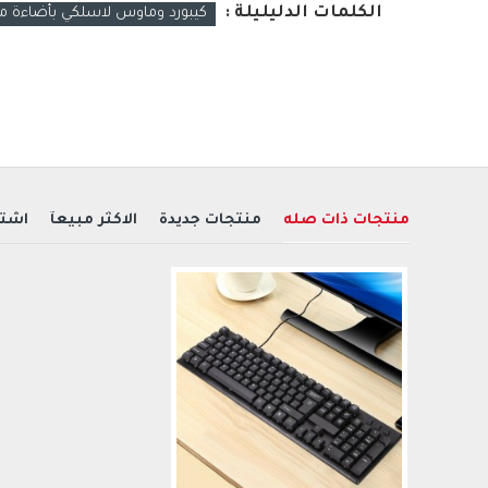
الكلمات الدليليلة :
كيبورد وماوس لاسلكي بأضاءة م
منتجات ذات صله
منتجات جديدة
الاكثر مبيعآ
اشتر