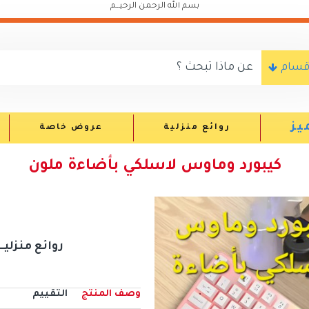
بسم الله الرحمن الرحيـــم
اقسام
يز
روائع منزلية
عروض خاصة
كيبورد وماوس لاسلكي بأضاءة ملون
روائع منزليــــــ
وصف المنتج
التقييم