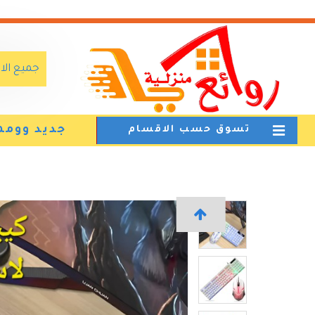
جميع ال
جديد وومم
تسوق حسب الاقسام