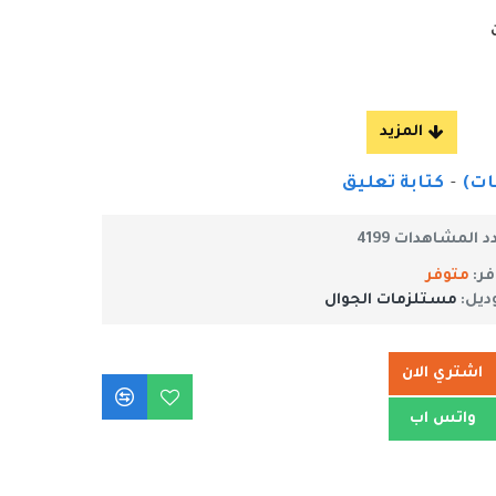
-
كتابة تعليق
د المشاهدات 4199
فر:
متوفر
ديل:
مستلزمات الجوال
اشتري الان
واتس اب