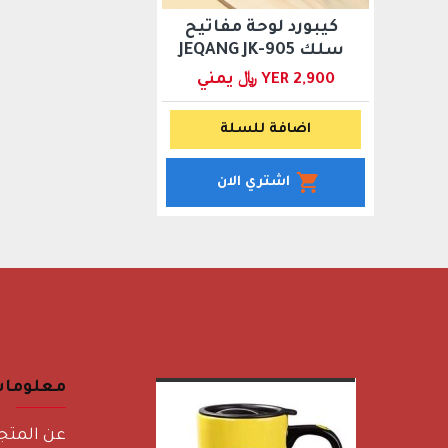
كيبورد لوحة مفاتيح
سلك JEQANG JK-905
YER 2,900 ﷼ يمني
اضافة للسلة
اشتري الان
معلوما
عن المتج