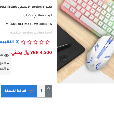
كيبورد وماوس لاسلكي باضاءة ملون
لوحه مفاتيح باضاءه
MILANG ULTIMATE WARRIOR T6
لوحة مفاتيح وماوس سلكية
الموديل: T6
(0 التقييمات)
النوع: لوحة مفاتيح USB.
YER 4,500 ﷼ يمني
عد
المفاتيح المتاحة: 104 مفاتيح.
التو
متوافق: ويندوز، ماك
المو
الخصائص: قوس قزح LED.
الماوس ولوحة المفاتيح الملونة.
اضافة للسلة
احصل عليه الان .