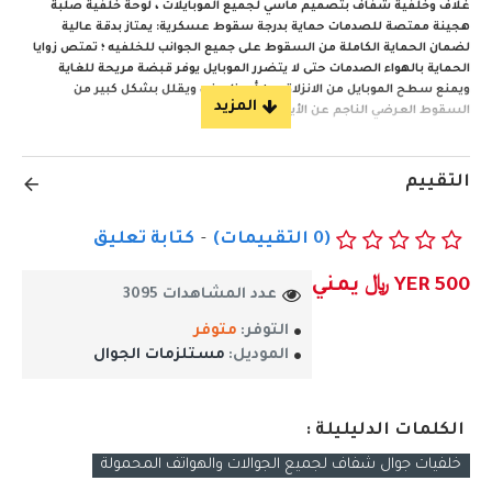
غلاف وخلفية شفاف بتصميم ماسي لجميع الموبايلات ، لوحة خلفية صلبة
هجينة ممتصة للصدمات
حماية بدرجة سقوط عسكرية: يمتاز بدقة عالية
لضمان الحماية الكاملة من السقوط على جميع الجوانب للخلفيه ؛ تمتص زوايا
الحماية بالهواء الصدمات حتى لا يتضرر الموبايل يوفر قبضة مريحة للغاية
ويمنع سطح الموبايل من الانزلاق من أي ظروف، ويقلل بشكل كبير من
السقوط العرضي الناجم عن الأيدي الزلقة،
• حماية متينة تمنع الكسر والأضرار الأخرى. توفر الحافة المرتفعة امتصاصًا
إضافيًا للصدمات لحماية شاشتك. لا يتضمن الجراب واقي شاشة زجاجي.
التقييم
• حافظة توفر أفضل حماية رفيع. يمتص الصدمات عند السقوط لحماية جهازك
عند الاصطدام
(0 التقييمات)
-
كتابة تعليق
احصل علية الان ..
YER 500 ﷼ يمني
عدد المشاهدات 3095
التوفر:
متوفر
الموديل:
مستلزمات الجوال
الكلمات الدليليلة :
خلفيات جوال شفاف لجميع الجوالات والهواتف المحمولة