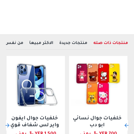
منتجات ذات صله
منتجات جديدة
الاكثر مبيعآ
من نفس ال
خلفيات جوال نسائي
خلفيات جوال ايفون
ابو دب
واير لس شفاف قوي