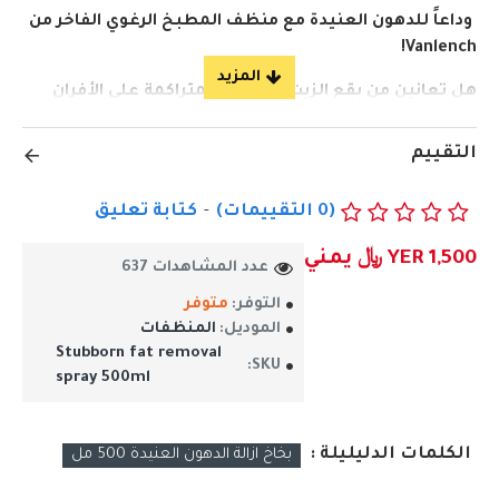
وداعاً للدهون العنيدة مع منظف المطبخ الرغوي الفاخر من
Vanlench!
​هل تعانين من بقع الزيت والدهون المتراكمة على الأفران
والشفاطات؟
التقييم
الحل أصبح بين يديك الآن مع بخاخ الفوم السحري الذي
يعيد لمطبخك بريقه ولمعانه في دقائق وبأقل مجهود!
(0 التقييمات)
-
كتابة تعليق
قوة تنظيف جبارة: يتميز برغوة كثيفة وقوية تتغلغل لتذيب
YER 1,500 ﷼ يمني
وتزيل أصعب الدهون المستعصية بكل سهولة
عدد المشاهدات 637
آمن وموثوق: تركيبة آمنة تماماً للاستخدام على الأسطح
التوفر:
متوفر
الموديل:
المنظفات
المقاومة للصدأ (الستانلس ستيل) والألومنيوم دون
Stubborn fat removal
الإضرار بها
SKU:
spray 500ml
​ انتعاش يدوم: يترك مطبخك بتركيبة ذات رائحة ليمون
منعشة تدوم طويلاً، لتقضي على روائح الطبخ المزعجة
الكلمات الدليليلة :
بخاخ ازالة الدهون العنيدة 500 مل
توفير للوقت والجهد: سريع المفعول وسهل الاستخدام،
ومثالي لتنظيف شفاطات المطبخ، أسطح البوتاجاز،