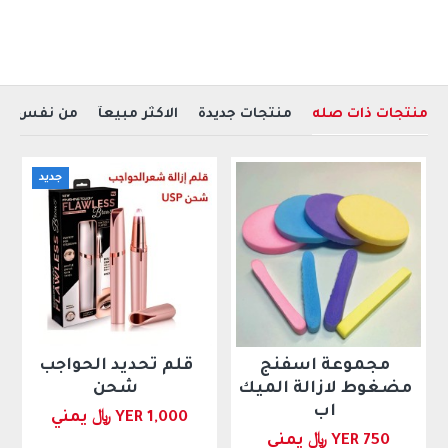
منتجات ذات صله
منتجات جديدة
الاكثر مبيعآ
من نفس ال
جديد
مجموعة اسفنج
قلم تحديد الحواجب
مضغوط لازالة الميك
شحن
اب
YER 1,000 ﷼ يمني
YER 750 ﷼ يمني