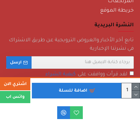
المرتجعات
خريطة الموقع
النشرة البريدية
تابع آخر الأخبار والعروض الترويجية عن طريق الاشتراك
في نشرتنا الإخبارية
ارسل
لقد قرأت ووافقت على
كيفية الشراء
اشتري الان
اضافة للسلة
واتس اب
حقوق الطبع والنشر © 2022 - روائع منزلية - جميع الحقوق محفوظة