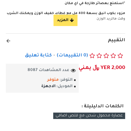
"استمتع بعصائر طازجة في اي مكان
مزود بكوب انيق بسعة 400 مل مع غطاء، خفيف الوزن ويمكنك الشرب
وقت ماتريد الوزن
-قابلة لإعادة الشحن بمنفذ USB ويمكن شحنها في أي وقت
تصميم أنيق ومحمول ومصنوع من مواد عالية الجودة آمنة غذائيا
التقييم
-خلاط ب6 شفرات استيل حادة بقوة 40وات عالية لنتائج مثالية في
ثواني
(0 التقييمات)
-
كتابة تعليق
-سهل الاستخدام والتنظيف و قابلة للفصل لتنظيف سريع .
YER 2,000 ﷼ يمني
عدد المشاهدات 8087
- خفيف الوزن وقابل للحمل اصطحبه معك إلى العمل، النادي الرياضي،
التوفر:
متوفر
أو في رحلاتك
الموديل:
الاجهزة
لمشاهدة الفيديو اظغط الرابط
احصل عليها الان ..
الكلمات الدليليلة :
عصارة محمول شحن مع قلص اضافي