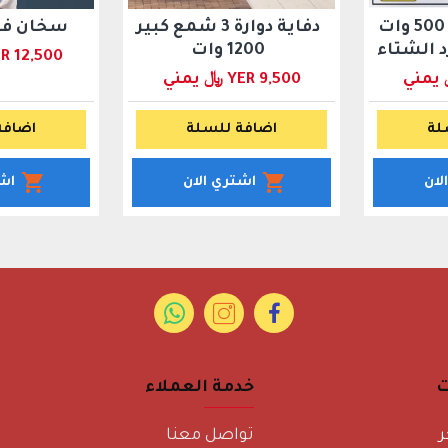
دفاية محمولة 500 وات
دفاية دوارة 3 شمع كبير
سخان فو
د الشتاء
1200 وات
YER 12,500 ﷼ ي
YER 9,500 ﷼ يمني
لة
اضافة للسلة
اضافة
لان
اشتري الان
اش
ت
خدمة العملاء
ر
تواصل معنا