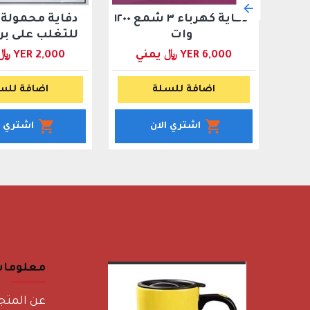
لغرف
دفاية كهرباء ٣ شمع ١٢٠٠
وات
للتغلب على بر
YER 6,000 ﷼ يمني
YER 2,000 ﷼ يمني
اضافة للسلة
اضافة للس
اشتري الان
اشتري ا
معلوما
عن المتج