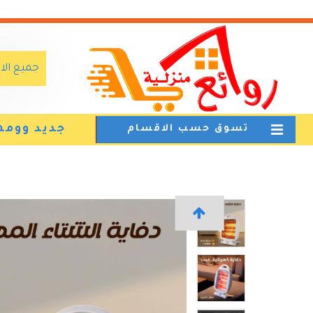
جميع ال
جديد وومم
تسوق حسب الاقسام