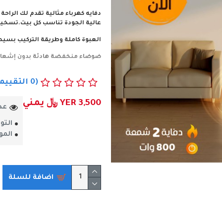
دفايه كهرباء مثالية تقدم لك الراح
عالية الجودة تناسب كل بيت.تسخين و
العبوة كاملة وطريقة التركيب بسي
ضوضاء منخفضة هادئة بدون إشعاع، 
عصري وأنيق وعملي، مما يجعله المد
(0 التقييمات)
والمنازل الصيفية ومناطق الاستقبا
اقتصادية فهي تستهلك مايقارب ٨٠٠ وات استهلاك للكهرباء في الساعة الواحة
YER 3,500 ﷼ يمني
عدد
لمشاهدة الفيديو اظغط الرابط
التو
احصل عليها الان ..
المو
اضافة للسلة