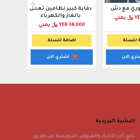
ري مع دش
دفاية كبير نظامين تعمل
بالغاز والكهرباء
مني
YER 38,000 ﷼ يمني
 للسلة
اضافة للسلة
تري الان
اشتري الان
النشرة البريدية
تابع آخر الأخبار والعروض الترويجية عن طريق