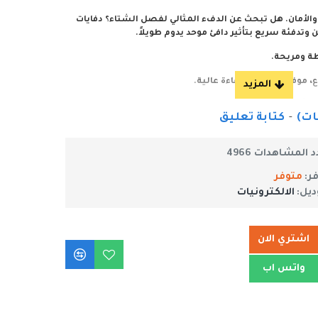
ة والأمان. هل تبحث عن الدفء المثالي لفصل الشتاء؟ دفايات
تدفئة سريع بتأثير دافئ موحد يدوم طويلاً.
طة ومريحة.
موفرة للطاقة بكفاءة عالية.
فأة المثالية فوق الباب للمنازل والمعاهد الموسيقية
-
كتابة تعليق
ل والمتاجر والمداخل والممرات وورش العمل والمزيد!
 المشاهدات 4966
فر:
متوفر
ديل:
الالكترونيات
اشتري الان
واتس اب