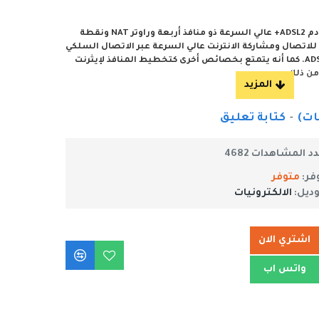
• جهاز 3 في 1 يجمع بين خصائص مودم ADSL2+ عالي السرعة ذو منافذ أربعة وراوتر NAT ونقطة
لي للاتصال ومشاركة الانترنت عالي السرعة عبر الاتصال السلكي
أو اللاسلكي مع دعم أحدث معايير ADSL. كما أنه يتمتع بخصائص أخرى كتخطيط المنافذ لإيثرنت
-
كتابة تعليق
• مودم ADSL2+ عالي السرعة، راوتر NAT ذو منافذ أربعة، ونقطة وصول N لاسلكية - كل ذلك في
د المشاهدات 4682
• مع معايير ADSL2/2+ لضمان توفير الوصول لسرعة انترنت عالية تصل حتى 24 ميجابت/الثانية
فر:
متوفر
وديل:
الالكترونيات
الية
اشتري الان
واتس اب
أي هجوم خارجي.