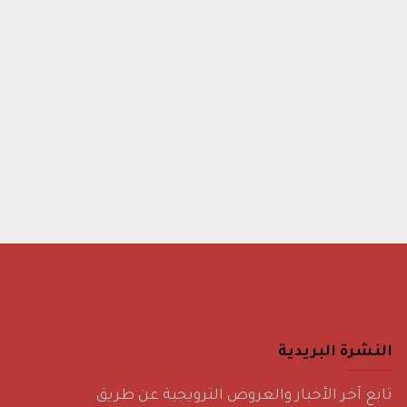
 اللاسلكي: WEP 64-128bits WPA(TKIP/AES)WPA2(TKIP/AES)WPA2 Mixed 802.1x
Aut
النشرة البريدية
تابع آخر الأخبار والعروض الترويجية عن طريق