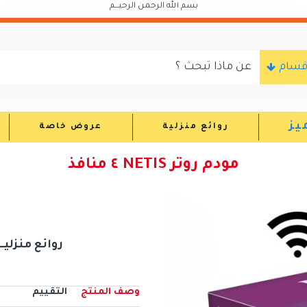
بسم الله الرحمن الرحيـــم
اقسام
يز
روائع منزلية
عروض خاصة
مودم روتر NETIS ٤ منافذ
روائع منزليــــــ
وصف المنتج
التقييم