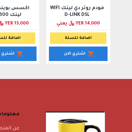
مودم روتر دي لينك WIFI
اكسس بوينت 
D-LINK DSL
لينك 300 mb
YER 14,000 ﷼ يمني
YER 13,000 ﷼ يمني
اضافة للسلة
اضافة للس
اشتري الان
اشتري ا
معلوما
عن المتج