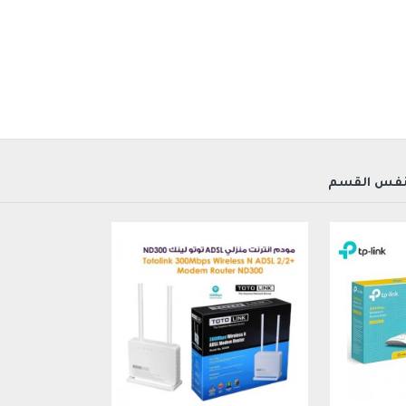
• حماية 4KV من الصواعق لتجنب تضرر الجهاز بسبب العواصف الرعدية
• هوائي 5dBi قابل للإزالة لضمان نطاق واسع
• معالج إعداد سهل لضمان تثبيت س
• الخصائص:
• المعايير: IEEE 802.3 10Base-T IEEE 802.3u 100Base-TX
• الواجهة: منفذ RJ11 ADS، 4 منافذ – ميجابت/ثانية Auto MDIMDIX RJ45 LAN
نفس القسم
• مؤشرات ال إي دي: PWR LAN4 LAN3 LAN2 LAN1 WLAN WPS ADSL Internet
• مزود الطاقة: تيار مستمر 12 فولت/500 مللي أمبير (ناتج)
• الأزرار: WPS Default، الطاقة تشغيل/إيقاف
• إصدار ADSL: ADSL ADSL2 ADSL2+
• معدل انتقال البيانات من الخادم: حتى 24 ميجابت/
• انتقال البيانات إلى الخادم: حتى 1 ميجابت/ثانية
• Bridged and Routed Ethernet Encapsulation
• VC and LLC Based Multiplexing