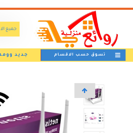
جميع ال
جديد وومم
تسوق حسب الاقسام