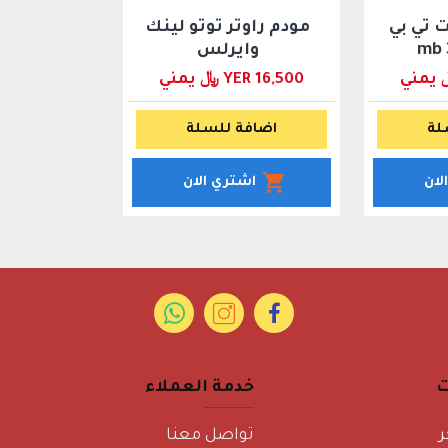
تي بي
مودم راوتر توتو لينك
• معايير الجهاز اللاسلكي: IEEE 802.11b IEEE 802.11g IEEE 802.11n
وايرلس
• نطاق التردد: 2.4-2.4835 جيجاهرتز
YER 16,500 ﷼ يمني
• سرعة الاتصال اللاسلكي: حتى 300 ميجابت/ثانية
لة
اضافة للسلة
• أمن الاتصال
hentication Wireless MAC Filtering
لان
اشتري الان
• طاقة أمن الاتصال اللاسلكي: 20dBm
• نوع الهوائي: هوائيان 5dBi قابلان للإزالة، موصل SMA
• الاعتمادية: CE FCC
• حرارة التشغيل: 0 وحتى 40 درجة مئوية
• درجة حرارة التخزين: -40 وحتى 70 درجة مئوية
• رطوبة التشغيل: 10% وحتى 90% رطوبة نسبية غير قابلة للتكثف
ت
خدمة العملاء
• رطوبة التخزين: 5% وحتى 90% رطوبة نسبية غير قابلة للتكثف
• اللون: أبيض
ر
تواصل معنا