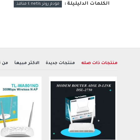
الكلمات الدليليلة :
مودم روتر netis ٤ منافذ
منتجات ذات صله
منتجات جديدة
الاكثر مبيعآ
من 