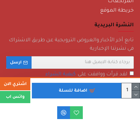
المرتجعات
خريطة الموقع
النشرة البريدية
تابع آخر الأخبار والعروض الترويجية عن طريق الاشتراك
في نشرتنا الإخبارية
ارسل
لقد قرأت ووافقت على
كيفية الشراء
اشتري الان
اضافة للسلة
واتس اب
حقوق الطبع والنشر © 2022 - روائع منزلية - جميع الحقوق محفوظة