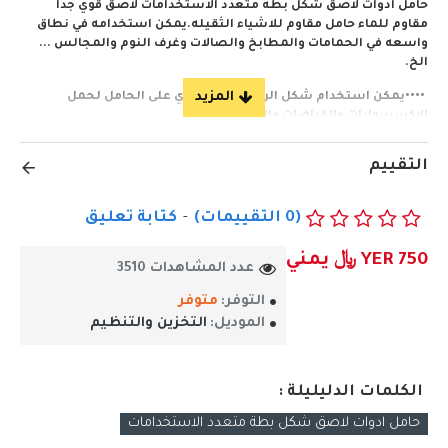
حامل ادوات لاصق شكل بطه متعدد الاستخدامات لاصق قوي جداً
مقاوم للماء حامل مقاوم للاشياء الثقيله.يمكن استخدامه في نطاق
واسعه في الحمامات والمطابخ والصالات وغرف النوم والمجالس ...
الخ.
••••يمكن استخدام شكل الرجل الواقف الذي على الحامل لحمل
الاكسسوارات والقباضات والاساور ... الخ.
••••جميل جداً ومظهر مبهر للانظار ابهري ضيوفك بلمسات فنيه
التقييم
بسيطه.
احصل علية الان ..
(0 التقييمات)
-
كتابة تعليق
YER 750 ﷼ يمني
عدد المشاهدات 3510
التوفر:
متوفر
الموديل:
التخزين والتنظيم
الكلمات الدليليلة :
حامل ادوات لاصق شكل بطة متعدد الاستخدامات