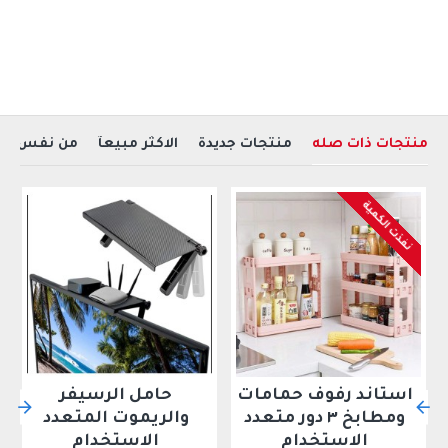
منتجات ذات صله
منتجات جديدة
الاكثر مبيعآ
من نفس ال
نفذت الكمية
استاند رفوف حمامات
حامل الرسيفر
ومطابخ ٣ دور متعدد
والريموت المتعدد
الاستخدام
الاستخدام