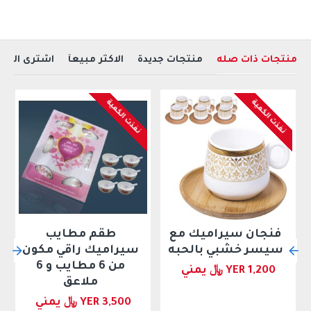
هدية مثالية لمحبي التكنولوجيا والكمبيوتر
اللون : أبيض
احصل عليه الان ..
منتجات ذات صله
منتجات جديدة
الاكثر مبيعآ
اشترى العمل
نفذت الكمية
نفذت الكمية
فنجان سيراميك مع
طقم مطايب
سيسر خشبي بالحبه
سيراميك راقي مكون
من 6 مطايب و 6
YER 1,200 ﷼ يمني
ملاعق
YER 3,500 ﷼ يمني