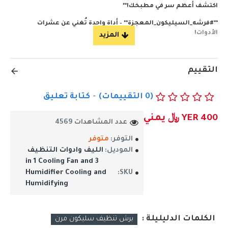
اكتشف أعظم سر في مطبخك!**
**#فرشه_السيليكون_المعجزة** – أداة واحدة تُغني عن عشرات
الأدوات!
**لماذا ستحبه؟**
**مرن كالسحر!**
التقييم
يتمدد، ينثني، ويتكيف مع أي شكل! من أصعب الزوايا في الصواني إلى
تقطيع البيتزا الهشة – ينظف ويقلب ويُقدم بلمسة واحدة ناعمة!
(0 التقييمات)
-
كتابة تعليق
### لماذا يُعتبر "نجم التنظيف"؟
YER 400 ﷼ يمني
عدد المشاهدات 4569
1. **سطح أملس غير لاصق**:
التوفر:
متوفر
- لا يعلق به الزيت أو بقايا الطعام الصعبة (مثل العسل أو
الموديل:
الليف وادوات التنظيف
الصلصات الكثيفة).
3 in 1 Cooling Fan and
Humidifier Cooling and
SKU:
- يكفي **مسحه بإسفنجة رطبة** في ثوانٍ!
Humidifying
2. **مرن ضدّ كل الزوايا**:
- ينثني لـ**ينظف نفسه بنفسه**! (أدره على شكل كرة - تنظف طياته
تلقائيًا).
الكلمات الدليليلة :
برش تنظيف سليكون مرن