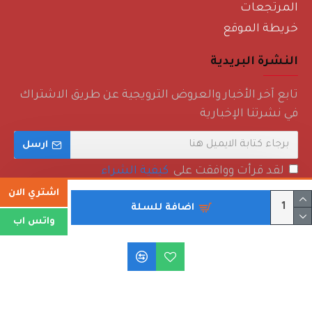
المرتجعات
خريطة الموقع
النشرة البريدية
تابع آخر الأخبار والعروض الترويجية عن طريق الاشتراك
في نشرتنا الإخبارية
ارسل
لقد قرأت ووافقت على
كيفية الشراء
اشتري الان
اضافة للسلة
واتس اب
حقوق الطبع والنشر © 2022 - روائع منزلية - جميع الحقوق محفوظة