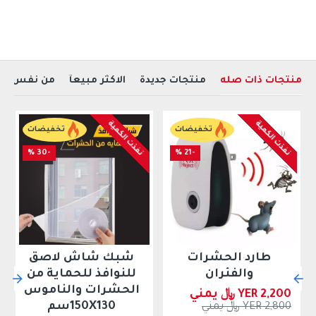
منتجات ذات صله
منتجات جديدة
الاكثر مبيعآ
من نفس ال
نفذت الكمية
نفذت الكمية
تخفيضات
تخفيضات
-30 %
-21 %
طارد الحشرات
شبك شاش لاصق
والفئران
للنوافذ للحماية من
الحشرات والناموس
YER 2,200 ﷼ يمني
150X130سم
YER 2,800 ﷼ يمني