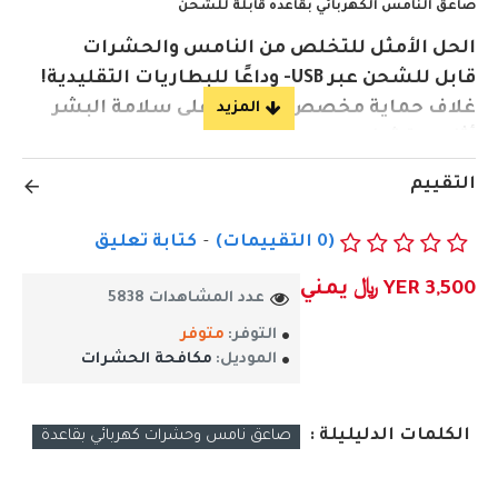
صاعق النامس الكهربائي بقاعده قابلة للشحن
الحل الأمثل للتخلص من النامس والحشرات
قابل للشحن عبر USB- وداعًا للبطاريات التقليدية!
غلاف حماية مخصص للحفاظ على سلامة البشر
أثناء التشغيل.
صديق للبيئةبدون مواد كيميائية ضارة.
التقييم
تصميم أنيق وعملي يناسب أي غرفة في المنزل.
قاعدة متينة وقابلة للفصل.
(0 التقييمات)
-
كتابة تعليق
شحن سريع ودائم بفضل البطارية المدمجة.
YER 3,500 ﷼ يمني
حماية مزدوجة تضمن السلامة الكاملة.
عدد المشاهدات 5838
التوفر:
متوفر
احصل علية الان ..
الموديل:
مكافحة الحشرات
الكلمات الدليليلة :
صاعق نامس وحشرات كهربائي بقاعدة