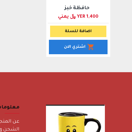
حافظة خبز
YER 1,400 ﷼ يمني
اضافة للسلة
اشتري الان
معلوما
عن المتج
الشحن وا