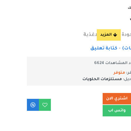
ك
ودة آمن علي الاغذية
ة الطازجة لفترة أطول
-
كتابة تعليق
 المشاهدات 6624
ر:
متوفر
ديل:
مستلزمات الحلويات
اشتري الان
واتس اب