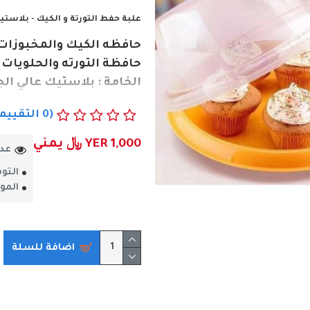
علبة
حفط التورتة و الكيك - بلاستي
حافظه الكيك والمخبوزات
حافظة التورته والحلويات
الخامة : بلاستيك عالي الج
الحفاظ على المواد الغذائي
(0 التقييمات)
احصل عليها الان .
YER 1,000 ﷼ يمني
عدد
التوف
المو
اضافة للسلة