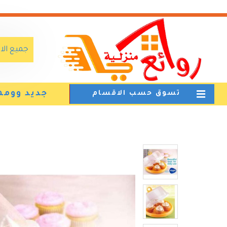
جميع ال
جديد وومم
تسوق حسب الاقسام