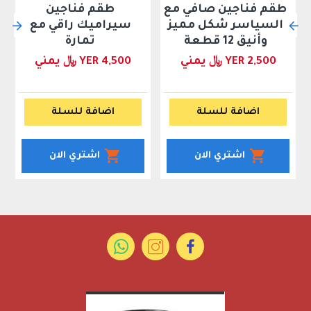
طقم فناجين صافي مع
طقم فناجين
السياسر شكل مميز
سيراميك راقي مع
وأنيق 12 قطعة
تمارة
YER 2,500 ﷼ يمني
YER 4,500 ﷼ يمني
اضافة للسلة
اضافة للسلة
اشتري الان
اشتري الان