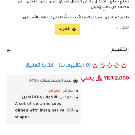
يادلع يادلع...اشكال ولا في الخيال فنجان ليس مجرد فنجان... بل
قطعة من ذهبٍ وَخيال
طقم ٦ فناجين سيراميك مذهّب - حيثُ تلتقي الأناقة بِالأسطورة
تخيّل...
يدك ترفع فنجانًا كأنه قِطعة مجوهرات، ذهبٌ صافٍ يلتف حول بياض
السيراميك النقي، بتصميمٍ يخطف الأنفاسِ وَينْبِضُ فخامة. كل
التقييم
منحنى، كل زخرفة، كل تفصيل... يحكي قصةً مختلفة.
طقم فناجيل سراميك مذهب باشكال خياليه
(0 التقييمات)
-
كتابة تعليق
هذا الطقم ليس للأكياس العادية...
YER 2,000 ﷼ يمني
عدد المشاهدات 3496
هو للذين يُقَدرون الفن في كوبِ قهوة،
التوفر:
متوفر
للملوك الذين يبحثون عن لمسةِ ذهبٍ في صباحاتهم،
الموديل:
الاكواب والفناجين
للمضيفات اللواتي يُردنَ إبهار ضيوفهن بِما يفوق التوقعات.
A set of ceramic cups
gilded with imaginative
SKU:
ماذا يُقدم لك؟
shapes
· 6 قطع فنية صالحة للاستخدام، كل فنجان يحمل تصميمًا فريدًا يُشبه
لوحةً من مخطوطات قديمة.